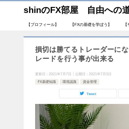
shinのFX部屋 自由への
【プロフィール】
【FXの基礎を学ぼう】
【
損切は勝てるトレーダーにな
レードを行う事が出来る
更新日：
2021年7月7日
公開日：
2021年7月3日
FX基礎知識
環境認識
資金管理
Tweet